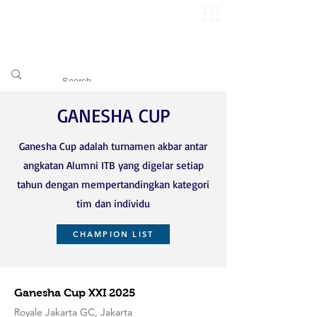
​pggitb.official/
GANESHA CUP
Ganesha Cup adalah turnamen akbar antar
angkatan Alumni ITB yang digelar setiap
tahun dengan mempertandingkan kategori
tim dan individu
CHAMPION LIST
Ganesha Cup XXI 2025
Royale Jakarta GC, Jakarta